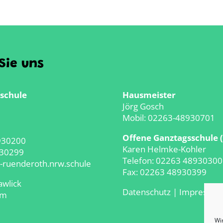
Sie uns
schule
Hausmeister
Jörg Gosch
Mobil: 02263-48930701
Offene Ganztagsschule 
930200
Karen Helmke-Kohler
930299
Telefon:
02263 48930300
-ruenderoth.nrw.schule
Fax: 02263 48930399
awlick
Datenschutz
|
Impressu
mm
Wi