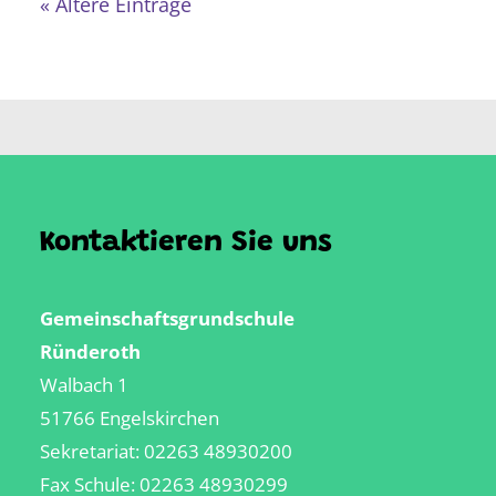
« Ältere Einträge
Kontaktieren Sie uns
Gemeinschaftsgrundschule
Ründeroth
Walbach 1
51766 Engelskirchen
Sekretariat:
02263 48930200
Fax Schule: 02263 48930299